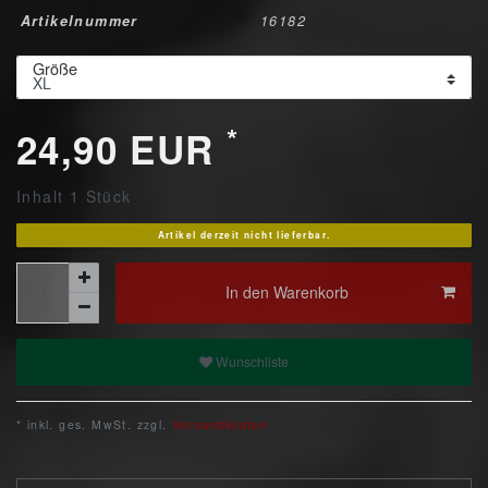
Artikelnummer
16182
Größe
*
24,90 EUR
Inhalt
1
Stück
Artikel derzeit nicht lieferbar.
In den Warenkorb
Wunschliste
* inkl. ges. MwSt. zzgl.
Versandkosten