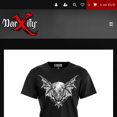
0
0,00 EUR
☰