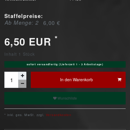
Staffelpreise:
Ab Menge: 2
6,00 €
*
6,50 EUR
Inhalt
1
Stück
sofort versandfertig (Lieferzeit 1 - 3 Arbeitstage)
In den Warenkorb
Wunschliste
* inkl. ges. MwSt. zzgl.
Versandkosten