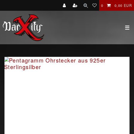
0
0,00 EUR
☰