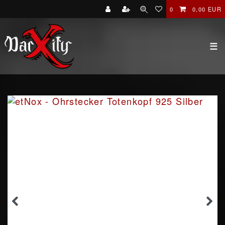
0
0,00 EUR
☰