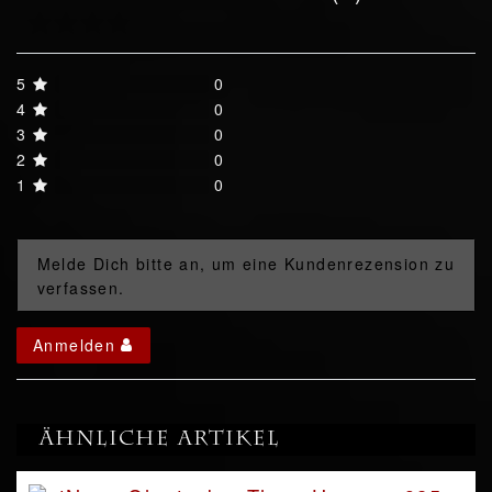
5
0
4
0
3
0
2
0
1
0
Melde Dich bitte an, um eine Kundenrezension zu
verfassen.
Anmelden
Ähnliche Artikel