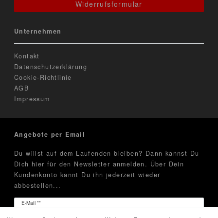
Widerrufsformular
Unternehmen
Kontakt
Datenschutzerklärung
Cookie-Richtlinie
AGB
Impressum
Angebote per Email
Du willst auf dem Laufenden bleiben? Dann kannst Du
Dich hier für den Newsletter anmelden. Über Dein
Kundenkonto kannt Du ihn jederzeit wieder
abbestellen...
Newsletter
E-Mail **
Honig