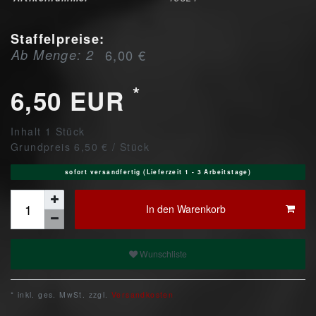
Staffelpreise:
Ab Menge: 2
6,00 €
*
6,50 EUR
Inhalt
1
Stück
Grundpreis
6,50 € / Stück
sofort versandfertig (Lieferzeit 1 - 3 Arbeitstage)
In den Warenkorb
Wunschliste
* inkl. ges. MwSt. zzgl.
Versandkosten