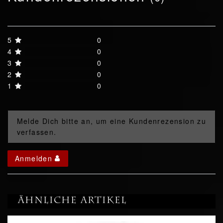
5
0
4
0
3
0
2
0
1
0
Melde Dich bitte an, um eine Kundenrezension zu
verfassen.
Anmelden
Ähnliche Artikel