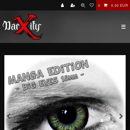
0
0,00 EUR
☰