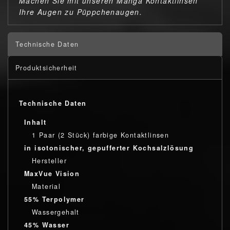
Machen Sie mit unseren Manga Kontaktlinsen
Ihre Augen zu Püppchenaugen.
Technische Daten
Produktsicherheit
Technische Daten
Inhalt
1 Paar (2 Stück) farbige Kontaktlinsen
in isotonischer, gepufferter Kochsalzlösung
Hersteller
MaxVue Vision
Material
55% Terpolymer
Wassergehalt
45% Wasser