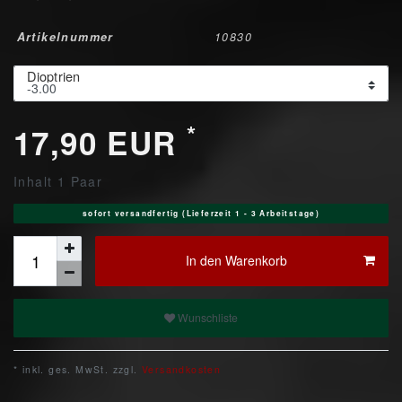
Artikelnummer
10830
Dioptrien
*
17,90 EUR
Inhalt
1
Paar
sofort versandfertig (Lieferzeit 1 - 3 Arbeitstage)
In den Warenkorb
Wunschliste
* inkl. ges. MwSt. zzgl.
Versandkosten