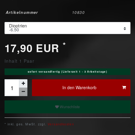
Artikelnummer
10830
Dioptrien
*
17,90 EUR
Inhalt
1
Paar
sofort versandfertig (Lieferzeit 1 - 3 Arbeitstage)
In den Warenkorb
Wunschliste
* inkl. ges. MwSt. zzgl.
Versandkosten