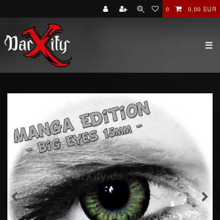
0
0,00 EUR
☰