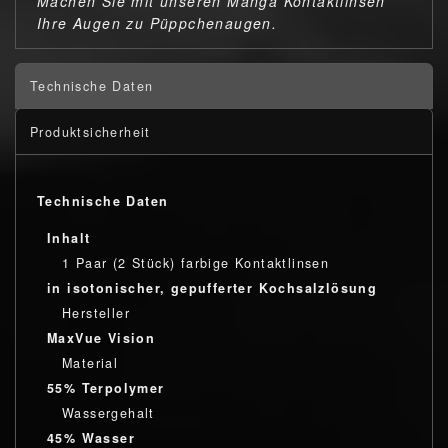
Machen Sie mit unseren Manga Kontaktlinsen
Ihre Augen zu Püppchenaugen.
Technische Daten
Produktsicherheit
Technische Daten
Inhalt
1 Paar (2 Stück) farbige Kontaktlinsen
in isotonischer, gepufferter Kochsalzlösung
Hersteller
MaxVue Vision
Material
55% Terpolymer
Wassergehalt
45% Wasser