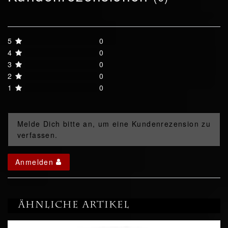
5
0
4
0
3
0
2
0
1
0
Melde Dich bitte an, um eine Kundenrezension zu
verfassen.
Anmelden
Ähnliche Artikel