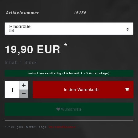
Artikelnummer
15256
Ringgröße
*
19,90 EUR
Inhalt
1
Stück
sofort versandfertig (Lieferzeit 1 - 3 Arbeitstage)
In den Warenkorb
Wunschliste
* inkl. ges. MwSt. zzgl.
Versandkosten