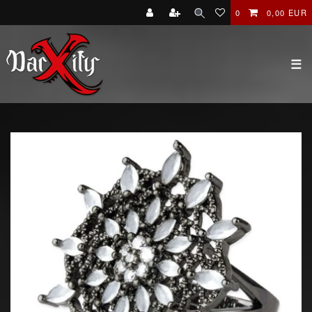
0
0,00 EUR
☰