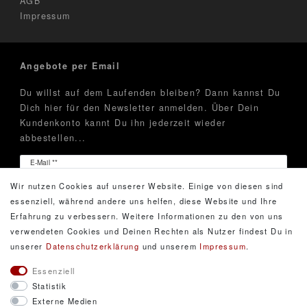
AGB
Impressum
Angebote per Email
Du willst auf dem Laufenden bleiben? Dann kannst Du
Dich hier für den Newsletter anmelden. Über Dein
Kundenkonto kannt Du ihn jederzeit wieder
abbestellen...
Newsletter
E-Mail **
Honig
Wir nutzen Cookies auf unserer Website. Einige von diesen sind
Hiermit bestätige ich, dass ich die
Daten­schutz­erklärung
essenziell, während andere uns helfen, diese Website und Ihre
gelesen habe. Meine Einwilligung kann ich jederzeit
Erfahrung zu verbessern. Weitere Informationen zu den von uns
widerrufen.**
verwendeten Cookies und Deinen Rechten als Nutzer findest Du in
unserer
Daten­schutz­erklärung
und unserem
Impressum
.
Abonnieren
Essenziell
Statistik
** Hierbei handelt es sich um ein Pflichtfeld.
Externe Medien