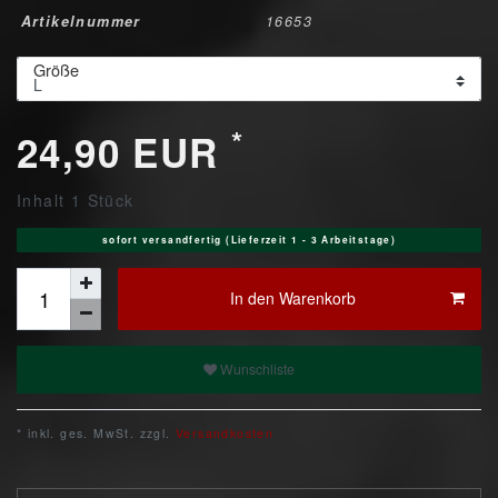
Artikelnummer
16653
Größe
*
24,90 EUR
Inhalt
1
Stück
sofort versandfertig (Lieferzeit 1 - 3 Arbeitstage)
In den Warenkorb
Wunschliste
* inkl. ges. MwSt. zzgl.
Versandkosten