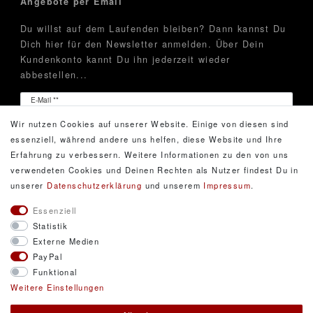
Angebote per Email
Du willst auf dem Laufenden bleiben? Dann kannst Du
Dich hier für den Newsletter anmelden. Über Dein
Kundenkonto kannt Du ihn jederzeit wieder
abbestellen...
Newsletter
E-Mail **
Honig
Wir nutzen Cookies auf unserer Website. Einige von diesen sind
Hiermit bestätige ich, dass ich die
Daten­schutz­erklärung
essenziell, während andere uns helfen, diese Website und Ihre
gelesen habe. Meine Einwilligung kann ich jederzeit
Erfahrung zu verbessern. Weitere Informationen zu den von uns
widerrufen.**
verwendeten Cookies und Deinen Rechten als Nutzer findest Du in
unserer
Daten­schutz­erklärung
und unserem
Impressum
.
Abonnieren
Essenziell
Statistik
** Hierbei handelt es sich um ein Pflichtfeld.
Externe Medien
PayPal
Funktional
© Copyright 2026 DarXity GbR. Gestaltung, Design
Weitere Einstellungen
und Style durch DarXity GbR. Alle Rechte