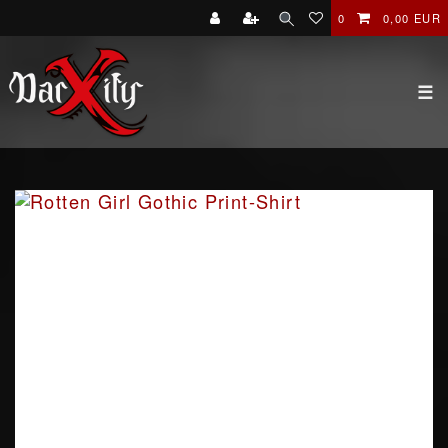
0
0,00 EUR
☰