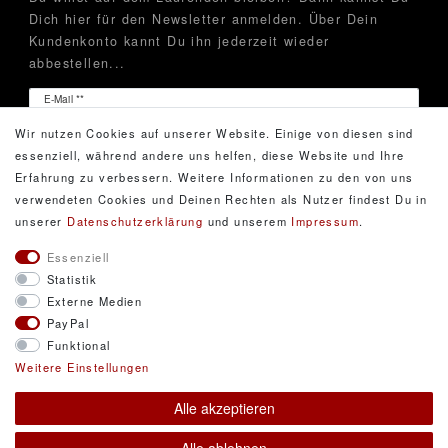
Dich hier für den Newsletter anmelden. Über Dein
Kundenkonto kannt Du ihn jederzeit wieder
abbestellen...
Newsletter
E-Mail **
Honig
Wir nutzen Cookies auf unserer Website. Einige von diesen sind
Hiermit bestätige ich, dass ich die
Daten­schutz­erklärung
essenziell, während andere uns helfen, diese Website und Ihre
gelesen habe. Meine Einwilligung kann ich jederzeit
Erfahrung zu verbessern. Weitere Informationen zu den von uns
widerrufen.**
verwendeten Cookies und Deinen Rechten als Nutzer findest Du in
unserer
Daten­schutz­erklärung
und unserem
Impressum
.
Abonnieren
Essenziell
Statistik
** Hierbei handelt es sich um ein Pflichtfeld.
Externe Medien
PayPal
Funktional
© Copyright 2026 DarXity GbR. Gestaltung, Design
Weitere Einstellungen
und Style durch DarXity GbR. Alle Rechte
Alle akzeptieren
vorbehalten.
Alle Preise inklusive gesetzlicher Mehrwertsteuer und