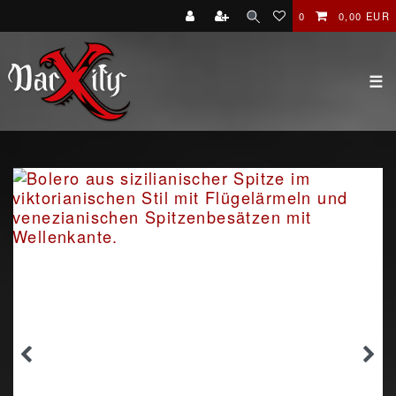
0
0,00 EUR
☰