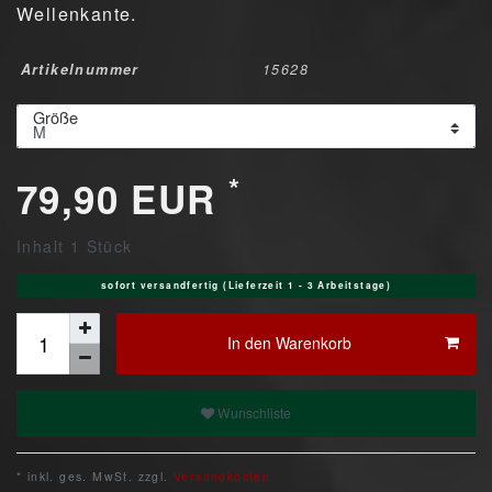
Wellenkante.
Artikelnummer
15628
Größe
*
79,90 EUR
Inhalt
1
Stück
sofort versandfertig (Lieferzeit 1 - 3 Arbeitstage)
In den Warenkorb
Wunschliste
* inkl. ges. MwSt. zzgl.
Versandkosten