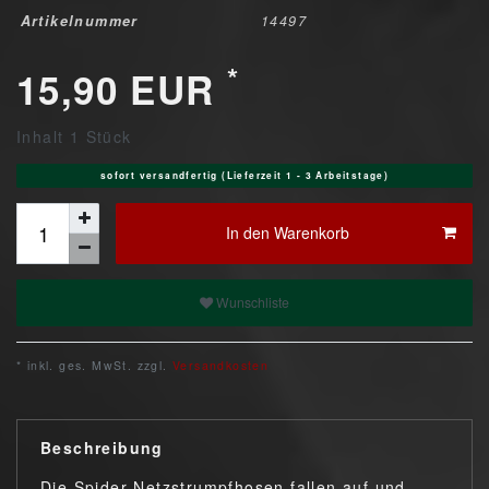
Artikelnummer
14497
*
15,90 EUR
Inhalt
1
Stück
sofort versandfertig (Lieferzeit 1 - 3 Arbeitstage)
In den Warenkorb
Wunschliste
* inkl. ges. MwSt. zzgl.
Versandkosten
Beschreibung
Die Spider-Netzstrumpfhosen fallen auf und