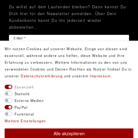
Du willst auf dem Laufenden bleiben? Dann kannst Du
Dich hier für den Newsletter anmelden. Über Dein
Kundenkonto kannt Du ihn jederzeit wieder
abbestellen...
Newsletter
E-Mail **
Honig
Wir nutzen Cookies auf unserer Website. Einige von diesen sind
Hiermit bestätige ich, dass ich die
Daten­schutz­erklärung
essenziell, während andere uns helfen, diese Website und Ihre
gelesen habe. Meine Einwilligung kann ich jederzeit
Erfahrung zu verbessern. Weitere Informationen zu den von uns
widerrufen.**
verwendeten Cookies und Deinen Rechten als Nutzer findest Du in
unserer
Daten­schutz­erklärung
und unserem
Impressum
.
Abonnieren
Essenziell
Statistik
** Hierbei handelt es sich um ein Pflichtfeld.
Externe Medien
PayPal
Funktional
© Copyright 2026 DarXity GbR. Gestaltung, Design
Weitere Einstellungen
und Style durch DarXity GbR. Alle Rechte
Alle akzeptieren
vorbehalten.