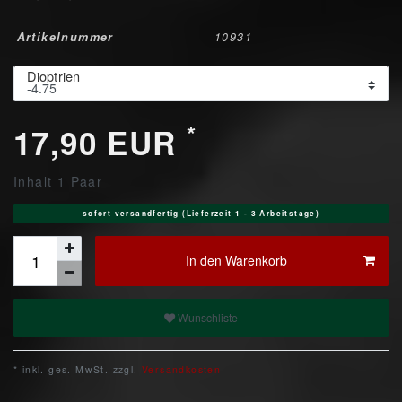
Artikelnummer
10931
Dioptrien
*
17,90 EUR
Inhalt
1
Paar
sofort versandfertig (Lieferzeit 1 - 3 Arbeitstage)
In den Warenkorb
Wunschliste
* inkl. ges. MwSt. zzgl.
Versandkosten