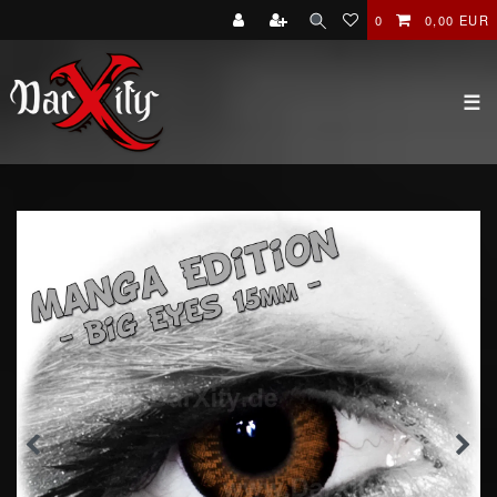
0
0,00 EUR
☰