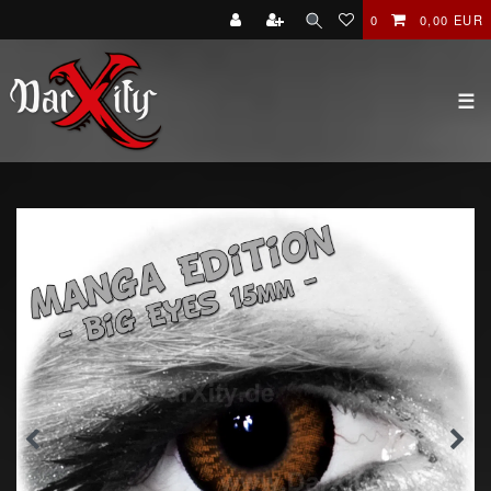
0
0,00 EUR
☰