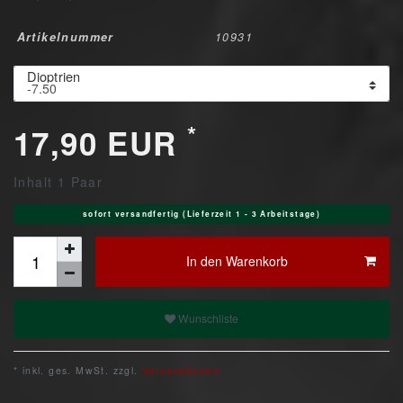
Artikelnummer
10931
Dioptrien
*
17,90 EUR
Inhalt
1
Paar
sofort versandfertig (Lieferzeit 1 - 3 Arbeitstage)
In den Warenkorb
Wunschliste
* inkl. ges. MwSt. zzgl.
Versandkosten