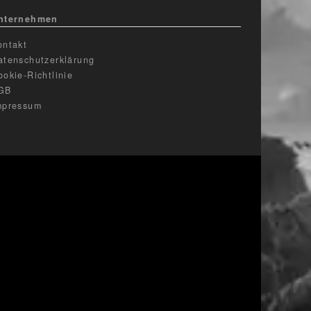
nternehmen
ontakt
atenschutzerklärung
ookie-Richtlinie
GB
mpressum