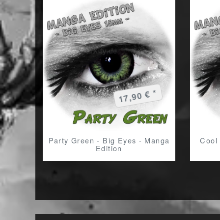
17,90 € *
Party Green - Big Eyes - Manga
Cool
Edition