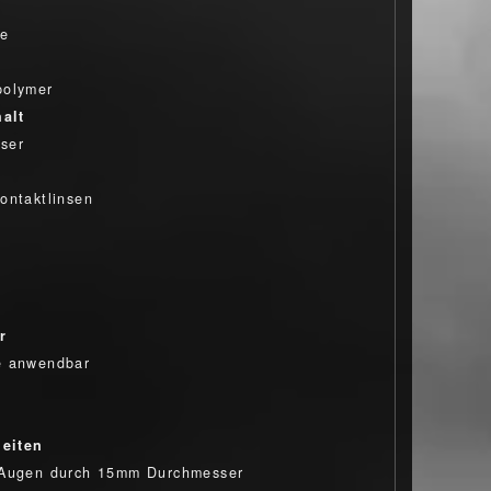
ue
polymer
alt
ser
ontaktlinsen
r
e anwendbar
eiten
 Augen durch 15mm Durchmesser