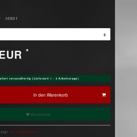
r
10931
*
 EUR
ofort versandfertig (Lieferzeit 1 - 3 Arbeitstage)
In den Warenkorb
Wunschliste
 zzgl.
Versandkosten