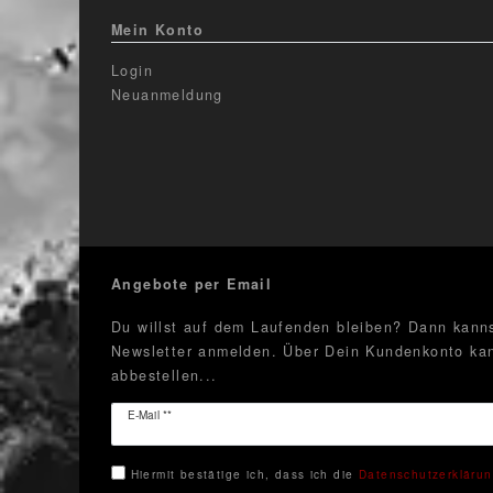
Mein Konto
Login
Neuanmeldung
Angebote per Email
Du willst auf dem Laufenden bleiben? Dann kanns
Newsletter anmelden. Über Dein Kundenkonto kan
abbestellen...
Newsletter
E-Mail **
Honig
Hiermit bestätige ich, dass ich die
Daten­schutz­erkläru