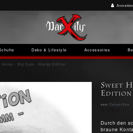
Anmelde
Schuhe
Deko & Lifestyle
Accessoires
Be
 Honey - Big Eyes - Manga Edition
Sweet H
Edition
von
ColourVue
Durch den sc
braune Konta