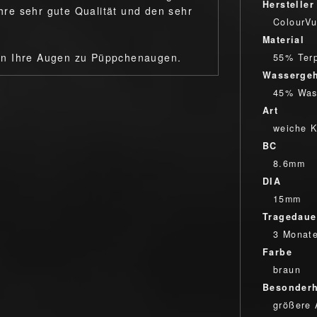
Hersteller
re sehr gute Qualität und den sehr
ColourV
Material
en Ihre Augen zu Püppchenaugen.
55% Ter
Wassergeh
45% Was
Art
weiche K
BC
8.6mm
DIA
15mm
Tragedaue
3 Monat
Farbe
braun
Besonderh
größere