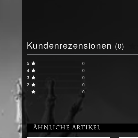
Kundenrezensionen
(0)
5
0
4
0
3
0
2
0
1
0
Ähnliche Artikel