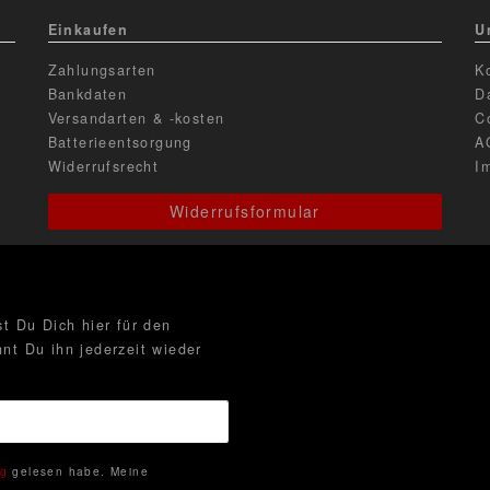
Einkaufen
U
Zahlungsarten
K
Bankdaten
D
Versandarten & -kosten
C
Batterieentsorgung
A
Widerrufsrecht
I
Widerrufsformular
t Du Dich hier für den
nt Du ihn jederzeit wieder
ng
gelesen habe. Meine