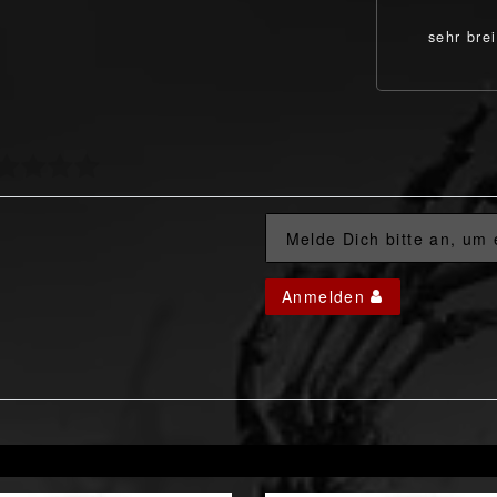
sehr brei
Melde Dich bitte an, um
Anmelden