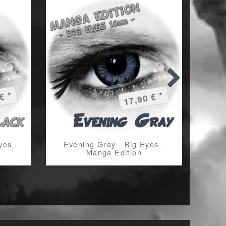
€ *
17,90 € *
yes -
Evening Gray - Big Eyes -
PATC
Manga Edition
de