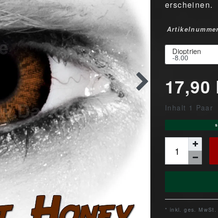
erscheinen.
Artikelnumme
Dioptrien
17,90
Inhalt
1
Paar
s
* inkl. ges. MwSt.