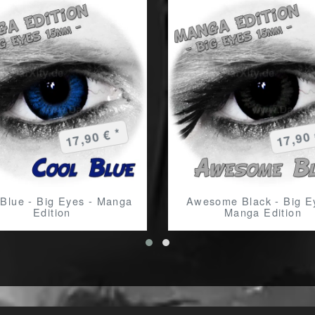
17,90 € *
17,90 
 Blue - Big Eyes - Manga
Awesome Black - Big E
Edition
Manga Edition