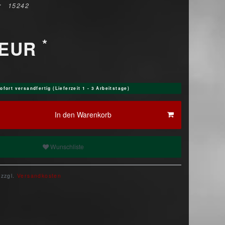
r
15242
*
 EUR
ofort versandfertig (Lieferzeit 1 - 3 Arbeitstage)
In den Warenkorb
Wunschliste
 zzgl.
Versandkosten