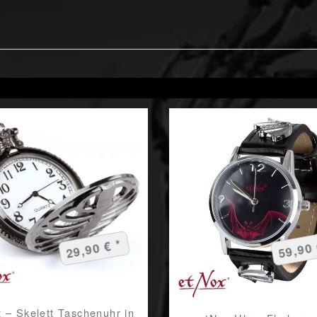
29,90 € *
59,90 
 – Skelett Taschenuhr in