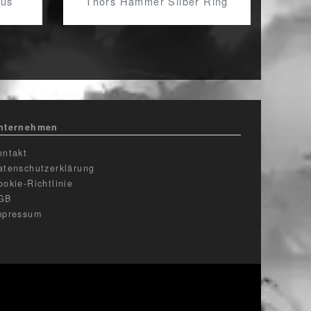
aus
Thors Hammer Silber Ring
nternehmen
ontakt
atenschutzerklärung
ookie-Richtlinie
GB
mpressum