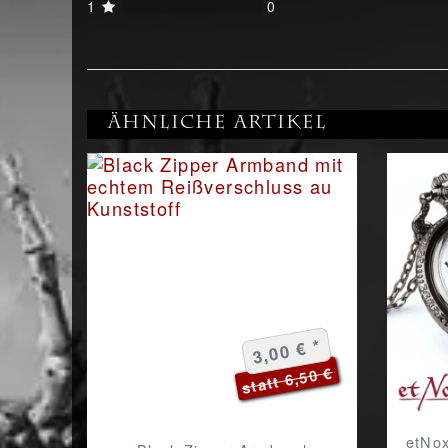
1
0
Ähnliche Artikel
3,00 € *
statt 6,50 €
etNox