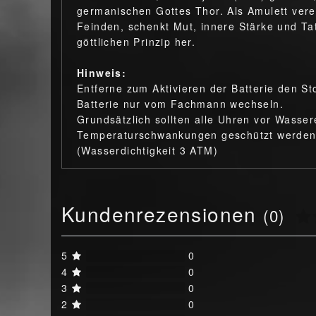
germanischen Gottes Thor. Als Amulett verei
Feinden, schenkt Mut, innere Stärke und Tat
göttlichen Prinzip her.
Hinweis:
Entferne zum Aktivieren der Batterie den S
Batterie nur vom Fachmann wechseln.
Grundsätzlich sollten alle Uhren vor Wasser
Temperaturschwankungen geschützt werden! 
(Wasserdichtigkeit 3 ATM)
Kundenrezensionen
(0)
5
0
4
0
3
0
2
0