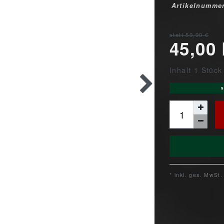
Artikelnumme
statt 59,90 €
45,00
Inhalt
1
Stück
s
* inkl. ges. MwSt.