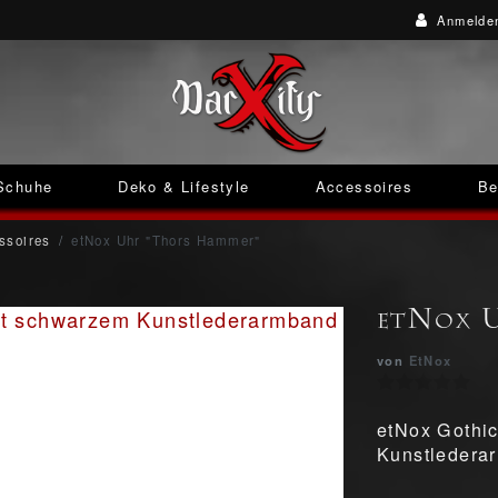
Anmelde
Schuhe
Deko & Lifestyle
Accessoires
Be
ssoires
etNox Uhr "Thors Hammer"
etNox 
von
EtNox
etNox Gothi
Kunstlederar