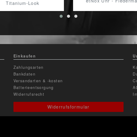
etNox Uhr - Flederm
Titanium-Look
Einkaufen
U
Zahlungsarten
K
Bankdaten
D
Versandarten & -kosten
C
Batterieentsorgung
A
Widerrufsrecht
I
Widerrufsformular