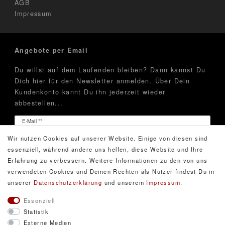
AGB
Impressum
Angebote per Email
Du willst auf dem Laufenden bleiben? Dann kannst Du
Dich hier für den Newsletter anmelden. Über Dein
Kundenkonto kannt Du ihn jederzeit wieder
abbestellen...
Newsletter
E-Mail **
Honig
Wir nutzen Cookies auf unserer Website. Einige von diesen sind
Hiermit bestätige ich, dass ich die
Daten­schutz­erklärung
essenziell, während andere uns helfen, diese Website und Ihre
gelesen habe. Meine Einwilligung kann ich jederzeit
Erfahrung zu verbessern. Weitere Informationen zu den von uns
widerrufen.**
verwendeten Cookies und Deinen Rechten als Nutzer findest Du in
unserer
Daten­schutz­erklärung
und unserem
Impressum
.
Abonnieren
Essenziell
Statistik
** Hierbei handelt es sich um ein Pflichtfeld.
Externe Medien