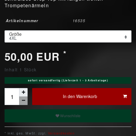
Trompetenärmeln
Artikelnummer
16535
Größe
*
50,00 EUR
Inhalt
1
Stück
sofort versandfertig (Lieferzeit 1 - 3 Arbeitstage)
In den Warenkorb
Wunschliste
* inkl. ges. MwSt. zzgl.
Versandkosten