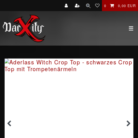
0
0,00 EUR
☰