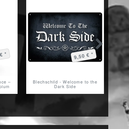
€ *
9,50 € *
nce –
Blechschild - Welcome to the
EIN
Opium
Dark Side