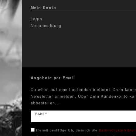
Mein Konto
Login
Neuanmeldung
Angebote per Email
Du willst auf dem Laufenden bleiben? Dann kanns
Newsletter anmelden. Über Dein Kundenkonto kan
abbestellen...
Newsletter
E-Mail **
Honig
Hiermit bestätige ich, dass ich die
Daten­schutz­erkläru