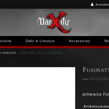
Anmelde
Schuhe
Deko & Lifestyle
Accessoires
Be
n bedruckt
Fußmatte, Skull and Bones
Fußmatt
von
ROCKBITES
schwarze Fuß
Artikelnumme