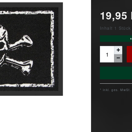
19,95
Inhalt
1
Stück
s
* inkl. ges. MwSt.