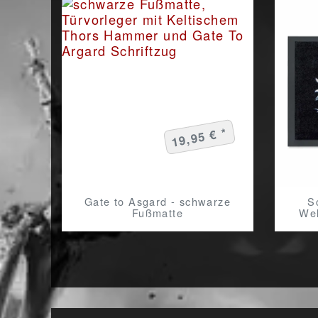
19,95 € *
Gate to Asgard - schwarze
S
Fußmatte
Wel