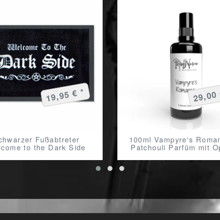
19,95 € *
29,00 
chwarzer Fußabtreter
100ml Vampyre's Roma
come to the Dark Side
Patchouli Parfüm mit 