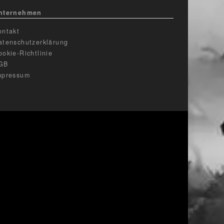
nternehmen
ontakt
atenschutzerklärung
ookie-Richtlinie
GB
mpressum