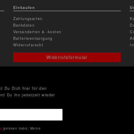
Einkaufen
U
Zahlungsarten
K
Bankdaten
D
Versandarten & -kosten
C
Batterieentsorgung
A
Widerrufsrecht
I
Widerrufsformular
t Du Dich hier für den
nt Du ihn jederzeit wieder
ng
gelesen habe. Meine