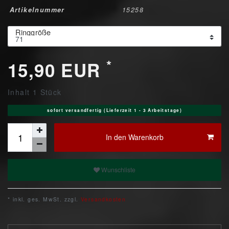
Artikelnummer
15258
Ringgröße
*
15,90 EUR
Inhalt
1
Stück
sofort versandfertig (Lieferzeit 1 - 3 Arbeitstage)
In den Warenkorb
Wunschliste
* inkl. ges. MwSt. zzgl.
Versandkosten