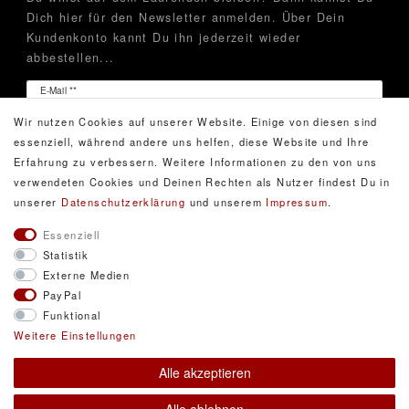
Dich hier für den Newsletter anmelden. Über Dein
Kundenkonto kannt Du ihn jederzeit wieder
abbestellen...
Newsletter
E-Mail **
Honig
Wir nutzen Cookies auf unserer Website. Einige von diesen sind
Hiermit bestätige ich, dass ich die
Daten­schutz­erklärung
essenziell, während andere uns helfen, diese Website und Ihre
gelesen habe. Meine Einwilligung kann ich jederzeit
Erfahrung zu verbessern. Weitere Informationen zu den von uns
widerrufen.**
verwendeten Cookies und Deinen Rechten als Nutzer findest Du in
unserer
Daten­schutz­erklärung
und unserem
Impressum
.
Abonnieren
Essenziell
Statistik
** Hierbei handelt es sich um ein Pflichtfeld.
Externe Medien
PayPal
Funktional
© Copyright 2026 DarXity GbR. Gestaltung, Design
Weitere Einstellungen
und Style durch DarXity GbR. Alle Rechte
Alle akzeptieren
vorbehalten.
Alle Preise inklusive gesetzlicher Mehrwertsteuer und