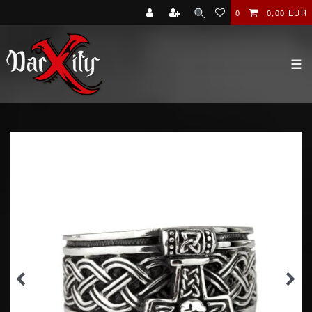
0
0,00 EUR
☰