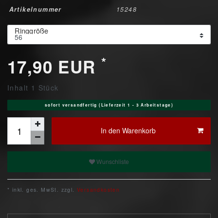
Artikelnummer
15248
Ringgröße
*
17,90 EUR
Inhalt
1
Stück
sofort versandfertig (Lieferzeit 1 - 3 Arbeitstage)
In den Warenkorb
Wunschliste
* inkl. ges. MwSt. zzgl.
Versandkosten