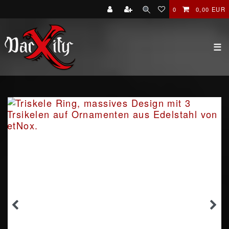
0
0,00 EUR
☰