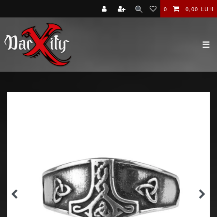
0
0,00 EUR
☰